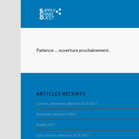
Patience … ouverture prochainement.
ARTICLES RÉCENTS
Generix, partenaire officiel de SCO 2025
Newsletter décembre 2024
Roadef 2023
Lets’s GO de retour sur SCO 2023 !