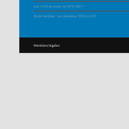
Lets’s GO de retour sur SCO 2023 !
Verdir ma flotte : un calculateur TCO et CO2
Mentions légales