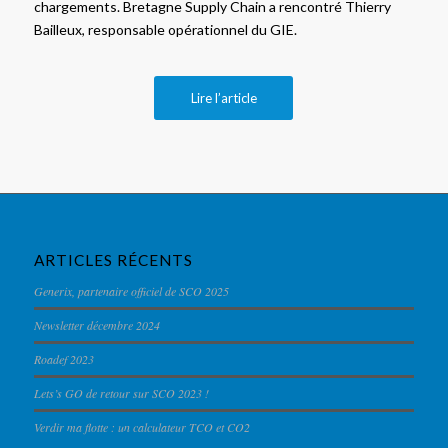
chargements. Bretagne Supply Chain a rencontré Thierry
Bailleux, responsable opérationnel du GIE.
Lire l’article
ARTICLES RÉCENTS
Generix, partenaire officiel de SCO 2025
Newsletter décembre 2024
Roadef 2023
Lets’s GO de retour sur SCO 2023 !
Verdir ma flotte : un calculateur TCO et CO2